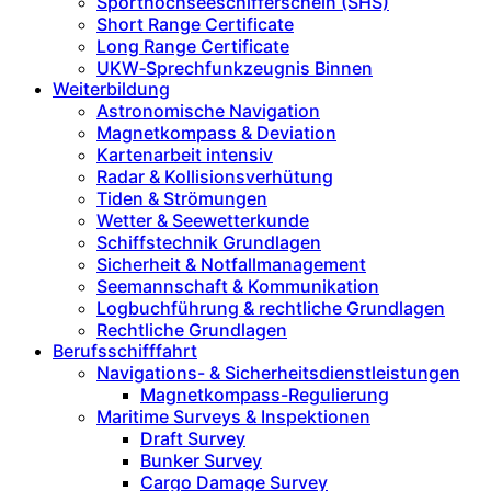
Sporthochseeschifferschein (SHS)
Short Range Certificate
Long Range Certificate
UKW‑Sprechfunkzeugnis Binnen
Weiterbildung
Astronomische Navigation
Magnetkompass & Deviation
Kartenarbeit intensiv
Radar & Kollisionsverhütung
Tiden & Strömungen
Wetter & Seewetterkunde
Schiffstechnik Grundlagen
Sicherheit & Notfallmanagement
Seemannschaft & Kommunikation
Logbuchführung & rechtliche Grundlagen
Rechtliche Grundlagen
Berufsschifffahrt
Navigations- & Sicherheitsdienstleistungen
Magnetkompass-Regulierung
Maritime Surveys & Inspektionen
Draft Survey
Bunker Survey
Cargo Damage Survey