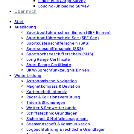
Liquid Bulk Cargo Survey
Loading-Unloading Survey
Über mich
Start
Ausbildung
Sportbootführerschein Binnen (SBF Binnen)
Sportbootführerschein See (SBF See)
Sportküstenschifferschein (SKS)
Sportseeschifferschein (SSS)
Sporthochseeschifferschein (SHS)
Long Range Certificate
Short Range Certificate
UKW‑Sprechfunkzeugnis Binnen
Weiterbildung
Astronomische Navigation
Magnetkompass & Deviation
Kartenarbeit intensiv
Radar & Kollisionsverhütung
Tiden & Strömungen
Wetter & Seewetterkunde
Schiffstechnik Grundlagen
Sicherheit & Notfallmanagement
Seemannschaft & Kommunikation
Logbuchführung & rechtliche Grundlagen