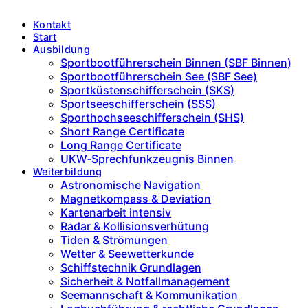
Kontakt
Start
Ausbildung
Sportbootführerschein Binnen (SBF Binnen)
Sportbootführerschein See (SBF See)
Sportküstenschifferschein (SKS)
Sportseeschifferschein (SSS)
Sporthochseeschifferschein (SHS)
Short Range Certificate
Long Range Certificate
UKW‑Sprechfunkzeugnis Binnen
Weiterbildung
Astronomische Navigation
Magnetkompass & Deviation
Kartenarbeit intensiv
Radar & Kollisionsverhütung
Tiden & Strömungen
Wetter & Seewetterkunde
Schiffstechnik Grundlagen
Sicherheit & Notfallmanagement
Seemannschaft & Kommunikation